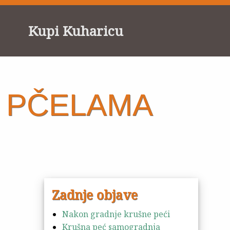
Kupi Kuharicu
 PČELAMA
Zadnje objave
Nakon gradnje krušne peći
Krušna peć samogradnja