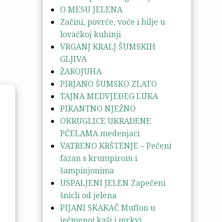
O MESU JELENA
Začini, povrće, voće i bilje u
lovačkoj kuhinji
VRGANJ KRALJ ŠUMSKIH
GLJIVA
ŽAROJUHA
PIRJANO ŠUMSKO ZLATO
TAJNA MEDVJEĐEG LUKA
PIKANTNO NJEŽNO
OKRUGLICE UKRADENE
PČELAMA medenjaci
VATRENO KRŠTENJE – Pečeni
fazan s krumpirom i
šampinjonima
USPALJENI JELEN Zapečeni
šnicli od jelena
PIJANI SKAKAČ Muflon u
ječmenoj kaši i mrkvi