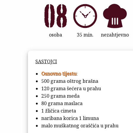
osoba
35 min.
nezahtjevno
SASTOJCI
Osnovno tijesto:
500 grama oštrog brašna
120 grama šećera u prahu
250 grama meda
80 grama maslaca
1 žličica cimeta
naribana korica 1 limuna
malo muškatnog oraščića u prahu