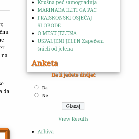
Krušna peć samogradnja
MARINADA ILITI GA PAC
PRAISKONSKI OSJEĆAJ
r,
SLOBODE
ičnu
O MESU JELENA
ne
USPALJENI JELEN Zapečeni
er
šnicli od jelena
a na
Anketa
Da li jedete divljač
se
Da
a da
Ne
View Results
Arhiva