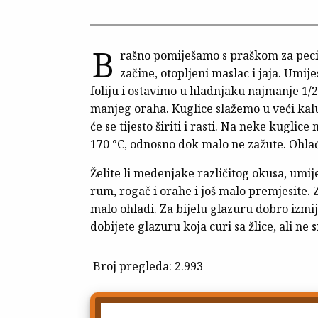
B
rašno pomiješamo s praškom za peciv
začine, otopljeni maslac i jaja. Umij
foliju i ostavimo u hladnjaku najmanje 1/
manjeg oraha. Kuglice slažemo u veći kal
će se tijesto širiti i rasti. Na neke kugl
170 °C, odnosno dok malo ne zažute. Oh
Želite li medenjake različitog okusa, umije
rum, rogač i orahe i još malo premjesite. 
malo ohladi. Za bijelu glazuru dobro izmij
dobijete glazuru koja curi sa žlice, ali ne s
Broj pregleda:
2.993