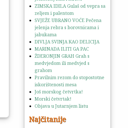
ZIMSKA IDILA Gulaš od vepra sa
zeljem i palentom
SVJEŽE UBRANO VOĆE Pečena
jelenja rebra s borovnicama i
jabukama
DIVLJA SVINJA KAO DELICIJA
MARINADA ILITI GA PAC
ŽDERONJIN GRAH Grah s
medvjedom ili medvjed s
grahom
Pravilnim rezom do stopostotne
iskorištenosti mesa
Još morskog četvrtka!
Morski četvrtak!
Objava u Jutarnjem listu
Najčitanije