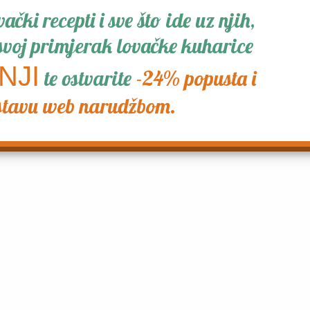
ki recepti i sve što ide uz njih,
 primjerak lovačke kuharice
NJI
te ostvarite
-24% popusta i
stavu web narudžbom.