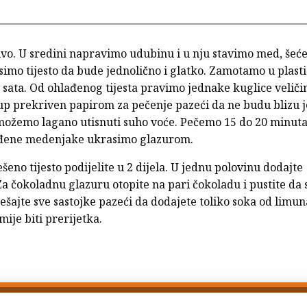
o. U sredini napravimo udubinu i u nju stavimo med, šeće
esimo tijesto da bude jednolično i glatko. Zamotamo u plast
2 sata. Od ohlađenog tijesta pravimo jednake kuglice veliči
up prekriven papirom za pečenje pazeći da ne budu blizu j
ice možemo lagano utisnuti suho voće. Pečemo 15 do 20 minut
lađene medenjake ukrasimo glazurom.
šeno tijesto podijelite u 2 dijela. U jednu polovinu dodajte
Za čokoladnu glazuru otopite na pari čokoladu i pustite da 
ešajte sve sastojke pazeći da dodajete toliko soka od limun
mije biti prerijetka.